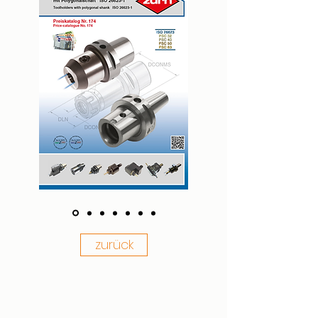
zurück