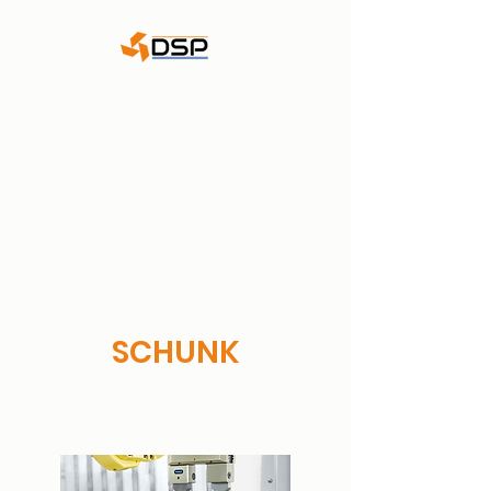
DSP - Dieter Schätzle
Präzisionswerkzeuge
GmbH & Co. KG
WALTER Goldpartner
SCHUNK