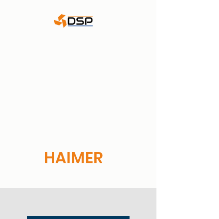
DSP - Dieter Schätzle
Präzisionswerkzeuge
GmbH & Co. KG
WALTER Goldpartner
HAIMER