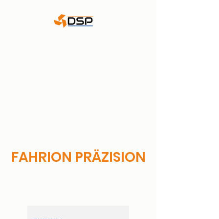
DSP - Dieter Schätzle
Präzisionswerkzeuge
GmbH & Co. KG
WALTER Goldpartner
FAHRION PRÄZISION